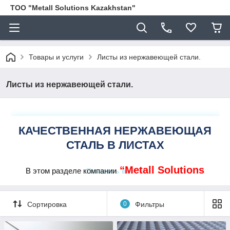
ТОО "Metall Solutions Kazakhstan"
Товары и услуги
Листы из нержавеющей стали.
Листы из нержавеющей стали.
КАЧЕСТВЕННАЯ НЕРЖАВЕЮЩАЯ
СТАЛЬ В ЛИСТАХ
“Metall Solutions
В этом разделе компании
Показать всё
Kazakhstan”
вы можете заказать различные виды
листов из нержавеющей стали Aisi. Выполнены они из
сложнолегированной стали.
Сортировка
0
Фильтры
Имеют прекрасные характеристики устойчивости к