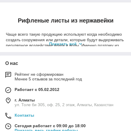
Рифленые листы из нержавейки
Чаще всего такую продукцию используют когда необходимо
создать сооружения или детали, которые будут выдерживать
Показать всё
регулярное воздействие влаги и воды. Именно поэтому из
нержавеющей стали производят различные составляющие
для трубопроводов, баков и насосного оборудования. Все
листы, представленные в этом разделе нашего сайта легко
О нас
поддаются любым видам обработки, включая штамповку.
Рейтинг не сформирован
Мы реализуем только качественную продукцию по ГОСТ:
Менее 5 отзывов за последний год
Работает с 05.02.2012
г. Алматы
ул. Толе би 305, оф. 25, 2 этаж, Алматы, Казахстан
Контакты
Сегодня работает с 09:00 до 18:00
Сталь 7350 толстолистовую горячекатаную и
Показать весь график работы