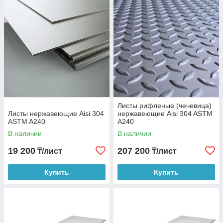
агрессивному воздействию окружающей среды.
Материал не боится воды, не поддается коррозии и не
разрушается при контакте с агрессивными
химическими составами.
Листы рифленые (чечевица)
Листы нержавеющие Aisi 304
нержавеющие Aisi 304 ASTM
ASTM A240
A240
В наличии
В наличии
19 200
207 200
₸/лист
₸/лист
Купить
Купить