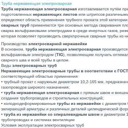
Труба нержавеющая электросварная
Труба нержавеющая электросварная
изготавливается путём п
подготовленных
нержавеющих листов
или штрипсов различными 
определяют область применения трубного проката этой категории
сварных труб
применяются три основных метода сваривания плос
сварка вольфрамовыми электродами в среде инертных газов, реж
которая позволяет производить сверхпрочные сварные трубы из н
Производство
электросварной нержавейки
В основном,
труба нержавеющая электросварная
производится
вольфрамовым электродом (
TIG
), позволяющим получать оптима
сварного шва и всей трубы в целом.
Виды
электросварных труб
Нержавеющие электросварные трубы в соответствии с ГОС
соответствующей областью применения:
• трубный прокат с наружным диаметром 10,2-165 мм, предназнач
газопроводов широкого назначения;
•
труба нержавеющая электросварная
с прямым швом и внешни
создания трубопроводов и строительных конструкций;
• холоднодеформированные
трубы из нержавейки
с диаметром 
запирающей арматуры и различных деталей цилиндрической фор
•
труба из нержавейки со спиралевидным швом
и диаметром 1
трубопроводах и системах вентиляции
Условия эксплуатации электросварных труб