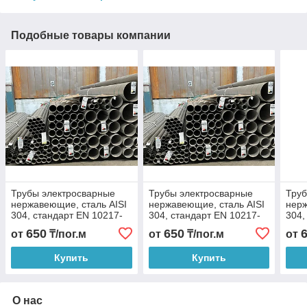
Подобные товары компании
Трубы электросварные
Трубы электросварные
Труб
нержавеющие, сталь AISI
нержавеющие, сталь AISI
нерж
304, стандарт EN 10217-
304, стандарт EN 10217-
304,
07 и DIN 11850 (EN 10357)
07 и DIN 11850 (EN 10357)
07 и
650
650
от
₸/пог.м
от
₸/пог.м
от
Купить
Купить
О нас