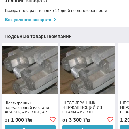
Условия возврата
Возврат товара в течение 14 дней по договоренности
Все условия возврата
Подобные товары компании
Шестигранник
ШЕСТИГРАННИК
ШЕС
нержавеющий из стали
НЕРЖАВЕЮЩИЙ ИЗ
НЕР
AISI 316, AISI 316L, AISI
СТАЛИ AISI 310
СТА
316Ti
1 900
3 300
1 2
от
₸/кг
от
₸/кг