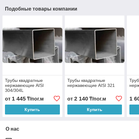
Подобные товары компании
Трубы квадратные
Трубы квадратные
Труб
нержавеющие AISI
нержавеющие AISI 321
нер
304/304L
1 445
2 140
1 6
от
₸/пог.м
от
₸/пог.м
Купить
Купить
О нас