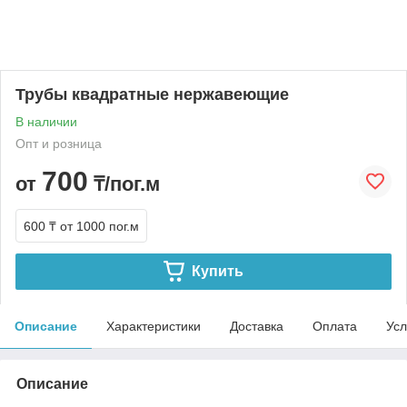
Трубы квадратные нержавеющие
В наличии
Опт и розница
700
от
₸/пог.м
600 ₸
от 1000 пог.м
Купить
Описание
Характеристики
Доставка
Оплата
Усл
Описание