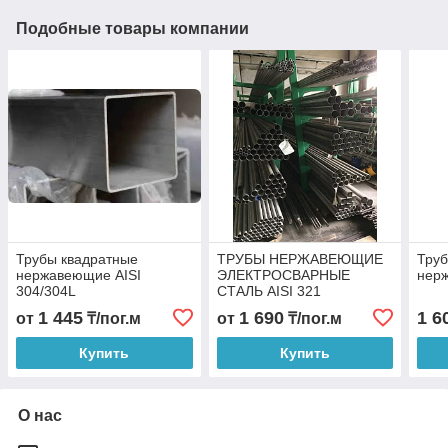
Подобные товары компании
Трубы квадратные
ТРУБЫ НЕРЖАВЕЮЩИЕ
Труб
нержавеющие AISI
ЭЛЕКТРОСВАРНЫЕ
нерж
304/304L
СТАЛЬ AISI 321
1 445
1 690
1 6
от
₸/пог.м
от
₸/пог.м
Купить
Купить
О нас