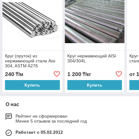
Круг (пруток) из
Круг нержавеющий AISI
Круг
нержавеющий стали Aisi
304/304L
стал
304, ASTM A276
240
1 200
₸/м
₸/кг
от
Купить
Купить
О нас
Рейтинг не сформирован
Менее 5 отзывов за последний год
Работает с 05.02.2012