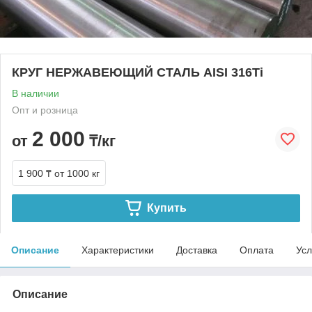
КРУГ НЕРЖАВЕЮЩИЙ СТАЛЬ AISI 316Ti
В наличии
Опт и розница
2 000
от
₸/кг
1 900 ₸
от 1000 кг
Купить
Описание
Характеристики
Доставка
Оплата
Усл
Описание