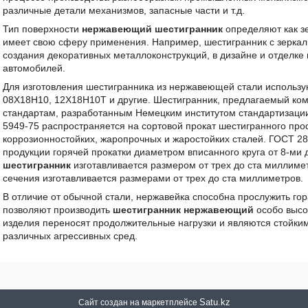
различные детали механизмов, запасные части и т.д.
Тип поверхности
нержавеющий шестигранник
определяют как з
имеет свою сферу применения. Например, шестигранник с зеркал
создания декоративных металлоконструкций, в дизайне и отделке
автомобилей.
Для изготовления шестигранника из нержавеющей стали используют
08Х18Н10, 12Х18Н10Т и другие. Шестигранник, предлагаемый ко
стандартам, разработанным Немецким институтом стандартизаци
5949-75 распространяется на сортовой прокат шестигранного про
коррозионностойких, жаропрочных и жаростойких сталей. ГОСТ 2
продукции горячей прокатки диаметром вписанного круга от 8-ми
шестигранник
изготавливается размером от трех до ста миллиме
сечения изготавливается размерами от трех до ста миллиметров.
В отличие от обычной стали, нержавейка способна прослужить г
позволяют производить
шестигранник нержавеющий
особо высо
изделия переносят продолжительные нагрузки и являются стойким
различных агрессивных сред.
Satu.kz
Сайт создан на маркетплейсе