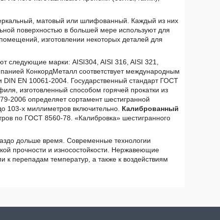
еркальный, матовый или шлифованный. Каждый из них
ьной поверхностью в большей мере используют для
 помещений, изготовлении некоторых деталей для
 следующие марки: AISI304, AISI 316, AISI 321,
мпанией КонкордМеталл соответствует международным
и DIN EN 10061-2004. Государственный стандарт ГОСТ
филя, изготовленный способом горячей прокатки из
879-2006 определяет сортамент шестигранной
 до 103-х миллиметров включительно.
Калиброванный
тров по ГОСТ 8560-78. «Калибровка» шестигранного
ораздо дольше время. Современные технологии
кой прочности и износостойкости. Нержавеющие
и к перепадам температур, а также к воздействиям