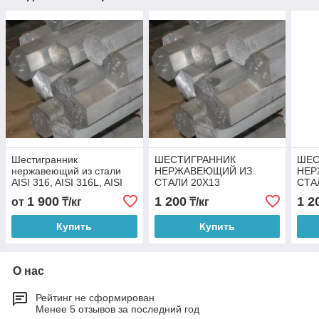
Шестигранник
ШЕСТИГРАННИК
ШЕС
нержавеющий из стали
НЕРЖАВЕЮЩИЙ ИЗ
НЕР
AISI 316, AISI 316L, AISI
СТАЛИ 20Х13
СТА
316Ti
1 900
1 200
1 2
от
₸/кг
₸/кг
Купить
Купить
О нас
Рейтинг не сформирован
Менее 5 отзывов за последний год