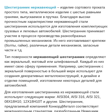
Шестигранник нержавеющий
– изделие сортового проката
простого типа, металлическое изделие с шестью равными
гранями, выпускаемое в прутках. Благодаря высоки
прочностным характеристики нержавеющей стали
шестигранник используется для изготовления комплектующих
грузовых и легковых автомобилей. Шестигранник принимает
участие в процессе производства разнообразных
промышленных механизмов. Из него изготавливают крепежи
(болты, гайки), различные детали механизмов, запасные
части и т.д.
Тип поверхности
нержавеющий шестигранник
определяют
как зеркальный, матовый или шлифованный. Каждый из них
имеет свою сферу применения. Например, шестигранник с
зеркальной поверхностью в большей мере используют для
создания декоративных металлоконструкций, в дизайне и
отделке помещений, изготовлении некоторых деталей для
автомобилей.
Для изготовления шестигранника из нержавеющей стали
используют следующие марки: AISI304, AISI 316, AISI 321,
08Х18Н10, 12Х18Н10Т и другие. Шестигранник,
предлагаемый компанией КонкордМеталл соответствует
международным стандартам, разработанным Немецким