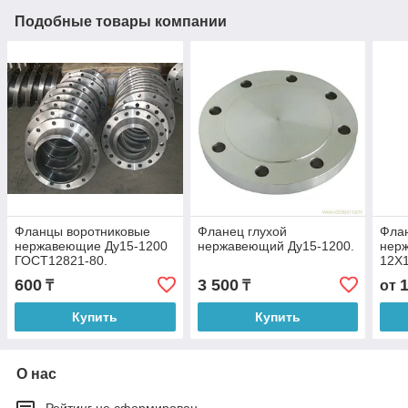
Подобные товары компании
Фланцы воротниковые
Фланец глухой
Фла
нержавеющие Ду15-1200
нержавеющий Ду15-1200.
нер
ГОСТ12821-80.
12Х1
201
600
3 500
₸
₸
от
Купить
Купить
О нас