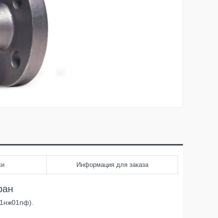
ки
Информация для заказа
ран
11нж01пф).