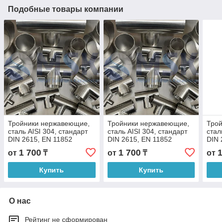
Подобные товары компании
Тройники нержавеющие,
Тройники нержавеющие,
Тро
сталь AISI 304, стандарт
сталь AISI 304, стандарт
стал
DIN 2615, EN 11852
DIN 2615, EN 11852
DIN 
1 700
1 700
от
₸
от
₸
от
Купить
Купить
О нас
Рейтинг не сформирован