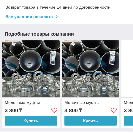
Возврат товара в течение 14 дней по договоренности
Все условия возврата
Подобные товары компании
Молочные муфты
Молочные муфты
Мол
3 800
3 800
3 8
₸
₸
Купить
Купить