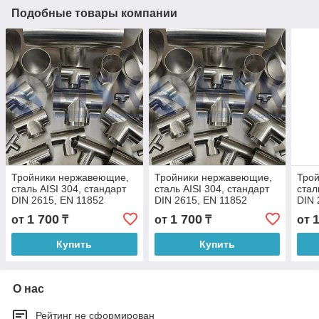
Подобные товары компании
Тройники нержавеющие,
Тройники нержавеющие,
Тро
сталь AISI 304, стандарт
сталь AISI 304, стандарт
стал
DIN 2615, EN 11852
DIN 2615, EN 11852
DIN 
1 700
1 700
от
₸
от
₸
от
Купить
Купить
О нас
Рейтинг не сформирован