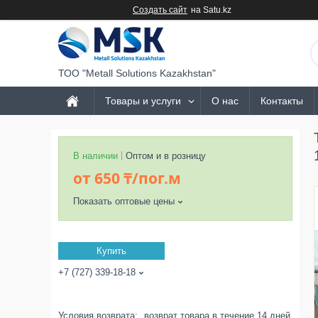
Создать сайт
на Satu.kz
ТОО "Metall Solutions Kazakhstan"
Товары и услуги
О нас
Контакты
В наличии
Оптом и в розницу
от
650 ₸/пог.м
Показать оптовые цены
Купить
+7 (727) 339-18-18
возврат товара в течение 14 дней