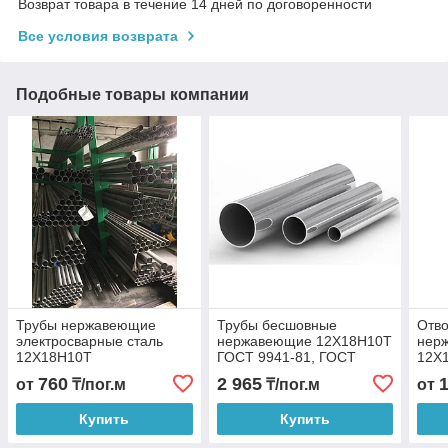
Возврат товара в течение 14 дней по договоренности
Все условия возврата
Подобные товары компании
Трубы нержавеющие
Трубы бесшовные
Отв
электросварные сталь
нержавеющие 12Х18Н10Т
нер
12Х18Н10Т
ГОСТ 9941-81, ГОСТ
12Х1
9940-80
200
760
2 965
от
₸/пог.м
₸/пог.м
от
Купить
Купить