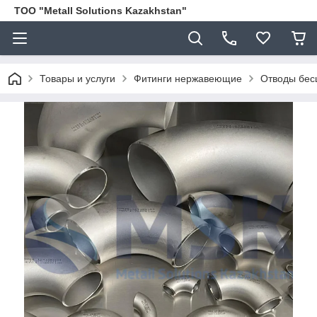
ТОО "Metall Solutions Kazakhstan"
Товары и услуги
Фитинги нержавеющие
Отводы бес