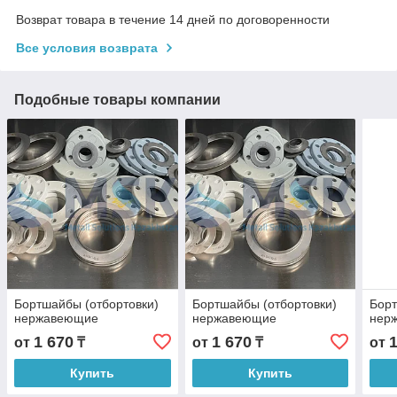
Возврат товара в течение 14 дней по договоренности
Все условия возврата
Подобные товары компании
Бортшайбы (отбортовки)
Бортшайбы (отбортовки)
Борт
нержавеющие
нержавеющие
нер
1 670
1 670
от
₸
от
₸
от
Купить
Купить