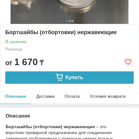
Бортшайбы (отбортовки) нержавеющие
В наличии
Розница
1 670
от
₸
Купить
Описание
Доставка
Оплата
Условия возврата
Описание
Бо
ртшайбы (отбортовки) нержавеющие
– это
воротник приварной предназначен для соединения
элементов трубопровода с помощью сварки встык и