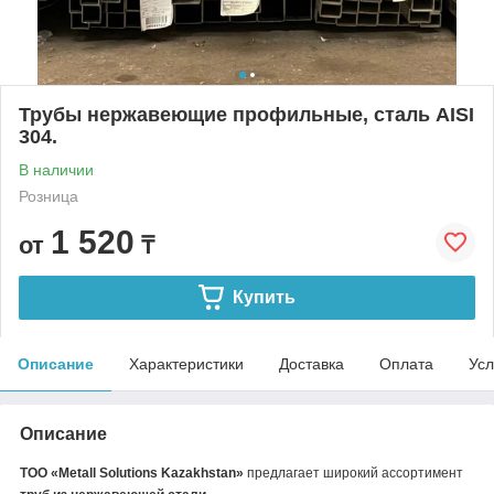
Трубы нержавеющие профильные, сталь AISI
304.
В наличии
Розница
1 520
от
₸
Купить
Описание
Характеристики
Доставка
Оплата
Усл
Описание
ТОО «Metall Solutions Kazakhstan»
предлагает широкий ассортимент