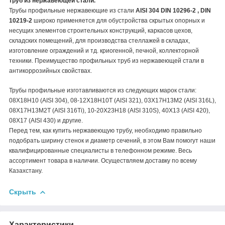
труб из нержавеющей стали.
Трубы профильные нержавеющие из стали
AISI 304 DIN 10296-2 , DIN
10219-2
широко применяется для обустройства скрытых опорных и
несущих элементов строительных конструкций, каркасов цехов,
складских помещений, для производства стеллажей в складах,
изготовление ограждений и тд. криогенной, печной, коллекторной
техники. Преимущество профильных труб из нержавеющей стали
в
антикоррозийных свойствах.
Трубы профильные изготавливаются из следующих марок стали:
08Х18Н10 (AISI 304), 08-12Х18Н10Т (AISI 321), 03Х17Н13М2 (AISI 316L),
08Х17Н13М2Т (AISI 316Ti), 10-20Х23Н18 (AISI 310S), 40Х13 (AISI 420),
08Х17 (AISI 430) и другие.
Перед тем, как купить нержавеющую трубу, необходимо правильно
подобрать ширину стенок и диаметр сечений, в этом Вам помогут наши
квалифицированные специалисты в телефонном режиме. Весь
ассортимент товара в наличии. Осуществляем доставку по всему
Казахстану.
Скрыть
Характеристики