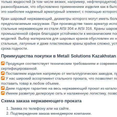
только жидкостей (в том числе вязких, например, нефтепродуктов)
разнообразным, что обусловлено применением изделия как в бытов
это наиболее надежный арматурный элемент, с помощью которого 
Кран шаровый нержавеющий, диаметры которого могут иметь боль
предполагаемым нагрузкам. При производстве таких арматур ис
стальные нержавеющие из стали AISI 304 и AISI 316. Краны шаро
промышленной сфере благодаря устойчивости к механическим п
моделей. Выбор материалов для шаровых кранов обусловлен их н
стальные, латунные и даже пластиковые краны крайне сложно, уст
срока годности.
Преимущества покупки в Metall Solutions Kazakhstan
Продукция соответствует техническим требованиям и современ
сертифицированной.
Поставляем изделия напрямую от металлургических заводов, п
У нас широкий ассортимент стального проката, что позволяет 
поставить товар в любом объеме.
Даем годовую гарантию на весь нержавеющий прокат из катало
Имеем развитую дилерскую сеть и налаженную логистику, позв
Схема заказа нержавеющего проката
Заявка по телефону или на сайте.
Подтверждение заказа менеджером компании.